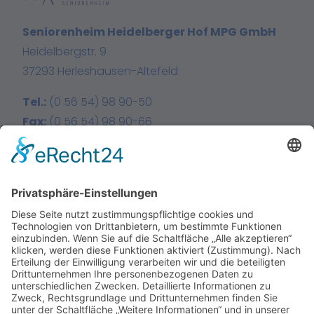
Seniorenheim Heidelberger Hof MPG GmbH
Heidelbergstr. 9
37293 Herleshausen-Altefeld
Tel.:
(0 56 54) 98 90-50
Fax:
(0 56 54) 98 90-66
E-Mail:
info@heidelberger-hof.de
Facebook
Instagram
Home
Über uns
Leistungen