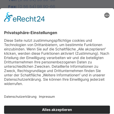
Fax:
(0 56 54) 98 90-66
E-Mail:
info@heidelberger-hof.de
Facebook
Instagram
Home
Über uns
Leistungen
Karriere
News
Kontakt