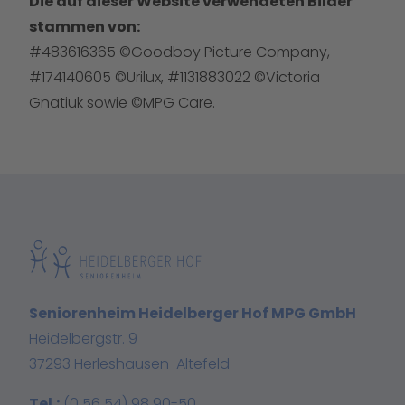
Die auf dieser Website verwendeten Bilder
stammen von:
#483616365 ©Goodboy Picture Company,
#174140605 ©Urilux, #1131883022 ©Victoria
Gnatiuk sowie ©MPG Care.
Seniorenheim Heidelberger Hof MPG GmbH
Heidelbergstr. 9
37293 Herleshausen-Altefeld
Tel.:
(0 56 54) 98 90-50