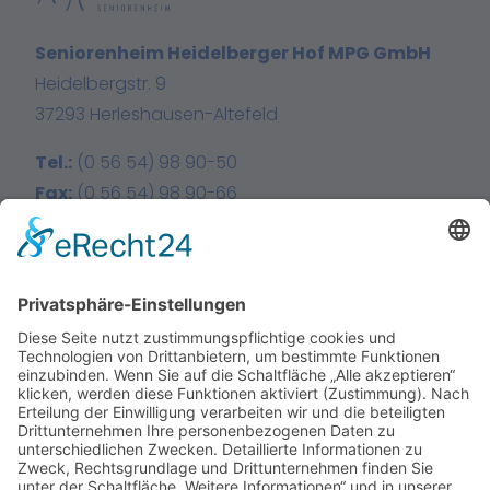
Seniorenheim Heidelberger Hof MPG GmbH
Heidelbergstr. 9
37293 Herleshausen-Altefeld
Tel.:
(0 56 54) 98 90-50
Fax:
(0 56 54) 98 90-66
E-Mail:
info@heidelberger-hof.de
Facebook
Instagram
Home
Über uns