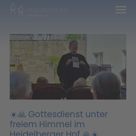
☀️🙏 Gottesdienst unter
freiem Himmel im
Heidelberger Hof 🙏☀️