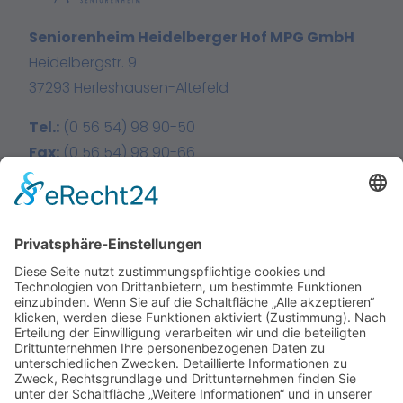
Seniorenheim Heidelberger Hof MPG GmbH
Heidelbergstr. 9
37293 Herleshausen-Altefeld
Tel.:
(0 56 54) 98 90-50
Fax:
(0 56 54) 98 90-66
E-Mail:
info@heidelberger-hof.de
Facebook
Instagram
Home
Über uns
Leistungen