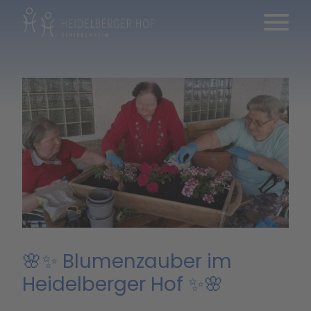
🌸✨ Blumenzauber im
Heidelberger Hof ✨🌸