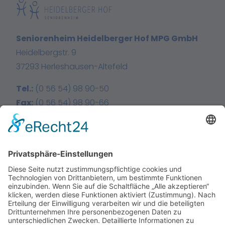
Seniorenheim Heidelberger Hof MPG GmbH
Heidelbergstr. 9
37293 Herleshausen-Altefeld
Tel.:
(0 56 54) 98 90-50
Fax:
(0 56 54) 98 90-66
E-Mail:
info@heidelberger-hof.de
Facebook
Instagram
Home
Über uns